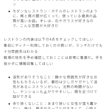
ン
モダンなレストラン：ホテルのレストランのよう
に、席と席の間が広くって、使っている建具の品
質が高いお店。オレは、石やガラスが好きなの
で、こんな空間が大好きだ
レストランの内装は以下の4点をチェックしてほしい
事前にディナー利用しておくのが良いが、ランチだけでも
十分雰囲気はわかる
戦場の地形を予め確認しておくことは非常に重要だ。手を
抜かずに情報収集してほしい
活気がありそうなこと：静かな雰囲気が好きな女
性ももちろんいるが、最初は少しガヤガヤして活
気があるレストランがいい。沈黙の時間がない
し、テンションも上がりやすいし、顔を近づけて
話ができる
余り狭くないこと：あまり狭いと女性が落ち着か
ない。後は、椅子やテーブルが大きくて、心地よ