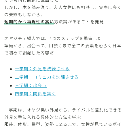
しかし、本を読み漁り、友人女性にも相談し、実際に多く
の失敗もしながら、
短期的かつ再現性の高い
方法論があることを発見
オヤジモテ短大では、4つのステップを準備した
準備から、出会って、口説くまで全ての要素を恐らく日本
で初めて網羅した内容だ
一学期：外見を洗練させる
二学期：コミュ力を洗練させる
三学期：出会う
四学期：関係を築く
一学期は、オヤジ臭い外見から、ライバルと差別化できる
外見を手に入れる具体的な方法を学ぶ
服装、体形、髪型、姿勢に至るまで、女性が見ているポイ